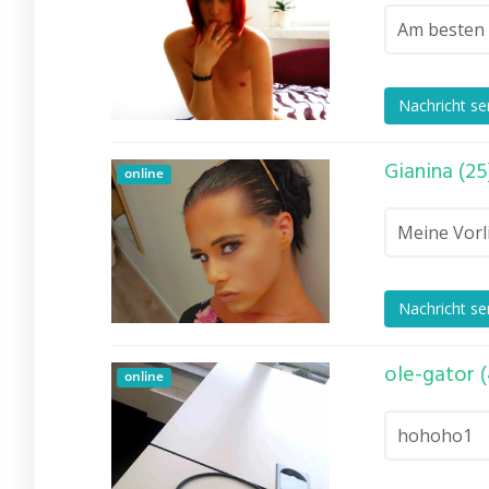
Am besten 
Nachricht s
Gianina (25
online
Meine Vorli
Nachricht s
ole-gator (
online
hohoho1