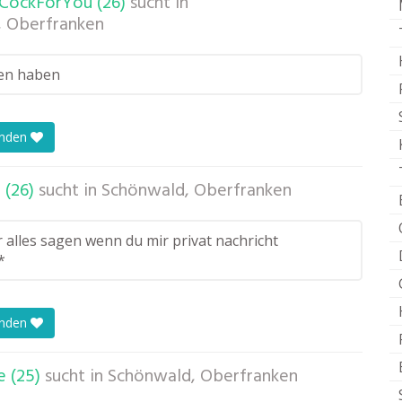
CockForYou (26)
sucht in
, Oberfranken
ien haben
enden
 (26)
sucht in
Schönwald, Oberfranken
r alles sagen wenn du mir privat nachricht
*
enden
e (25)
sucht in
Schönwald, Oberfranken