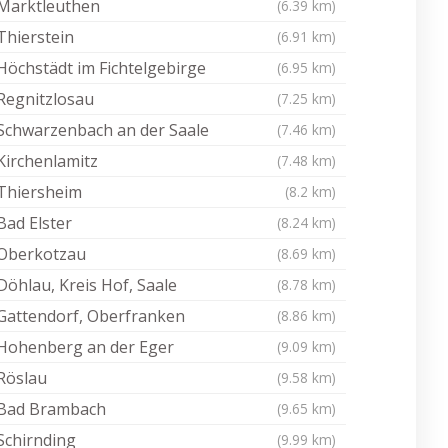
Marktleuthen
(6.39 km)
Thierstein
(6.91 km)
Höchstädt im Fichtelgebirge
(6.95 km)
Regnitzlosau
(7.25 km)
Schwarzenbach an der Saale
(7.46 km)
Kirchenlamitz
(7.48 km)
Thiersheim
(8.2 km)
Bad Elster
(8.24 km)
Oberkotzau
(8.69 km)
Döhlau, Kreis Hof, Saale
(8.78 km)
Gattendorf, Oberfranken
(8.86 km)
Hohenberg an der Eger
(9.09 km)
Röslau
(9.58 km)
Bad Brambach
(9.65 km)
Schirnding
(9.99 km)