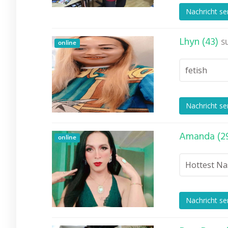
Nachricht s
Lhyn (43)
s
online
fetish
Nachricht s
Amanda (2
online
Hottest Na
Nachricht s