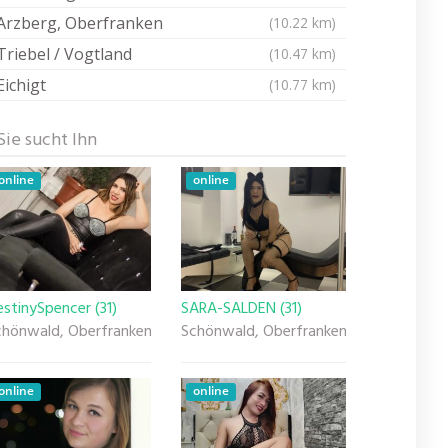
Arzberg, Oberfranken
(10.22 km)
Triebel / Vogtland
(10.47 km)
Eichigt
(10.77 km)
Sie sucht Ihn
online
online
stinySpencer (31)
SARA-SALDEN (31)
chönwald, Oberfranken
Schönwald, Oberfranken
online
online