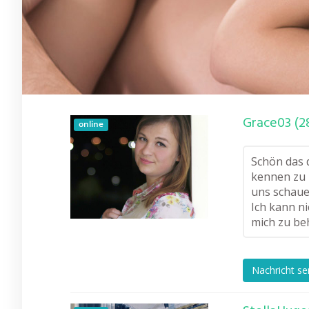
Grace03 (2
online
Schön das d
kennen zu 
uns schaue
Ich kann n
mich zu be
Nachricht s