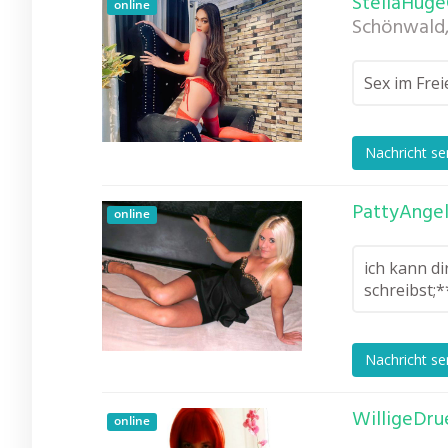
StellaHuge
online
Schönwald
Sex im Fre
Nachricht s
PattyAngel
online
ich kann di
schreibst;*
Nachricht s
WilligeDru
online