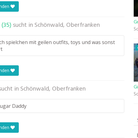
enden
G
(35)
sucht in
Schönwald, Oberfranken
S
ch spielchen mit geilen outfits, toys und was sonst
t
enden
Gi
sucht in
Schönwald, Oberfranken
S
Sugar Daddy
enden