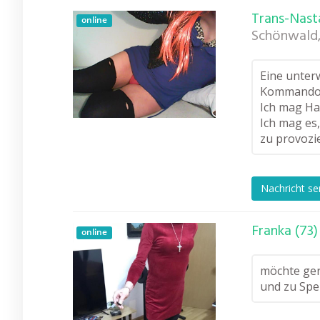
Trans-Nasta
online
Schönwald
Eine unter
Kommand
Ich mag Ha
Ich mag es
zu provozi
Nachricht s
Franka (73)
online
möchte ger
und zu Spe