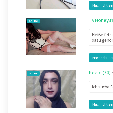
Nachricht s
TVHoney31 
online
Heiße fetis
dazu gehör
Nachricht s
Keem (34)
online
Ich suche 
Nachricht s