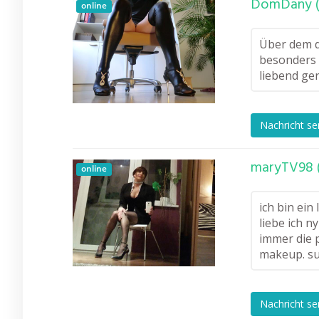
DomDany (
online
Über dem d
besonders 
liebend ge
Nachricht s
maryTV98 (
online
ich bin ein
liebe ich n
immer die 
makeup. su
Nachricht s