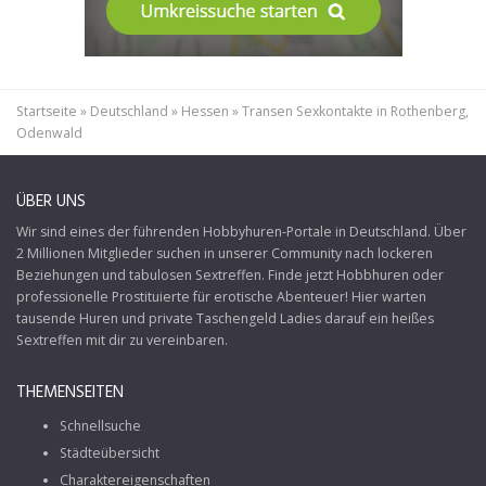
Startseite
»
Deutschland
»
Hessen
»
Transen Sexkontakte in Rothenberg,
Odenwald
ÜBER UNS
Wir sind eines der führenden Hobbyhuren-Portale in Deutschland. Über
2 Millionen Mitglieder suchen in unserer Community nach lockeren
Beziehungen und tabulosen Sextreffen. Finde jetzt Hobbhuren oder
professionelle Prostituierte für erotische Abenteuer! Hier warten
tausende Huren und private Taschengeld Ladies darauf ein heißes
Sextreffen mit dir zu vereinbaren.
THEMENSEITEN
Schnellsuche
Städteübersicht
Charaktereigenschaften