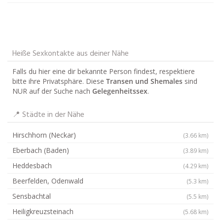
Heiße Sexkontakte aus deiner Nähe
Falls du hier eine dir bekannte Person findest, respektiere
bitte ihre Privatsphäre. Diese
Transen und Shemales
sind
NUR auf der Suche nach
Gelegenheitssex
.
📍 Städte in der Nähe
Hirschhorn (Neckar)
(3.66 km)
Eberbach (Baden)
(3.89 km)
Heddesbach
(4.29 km)
Beerfelden, Odenwald
(5.3 km)
Sensbachtal
(5.5 km)
Heiligkreuzsteinach
(5.68 km)