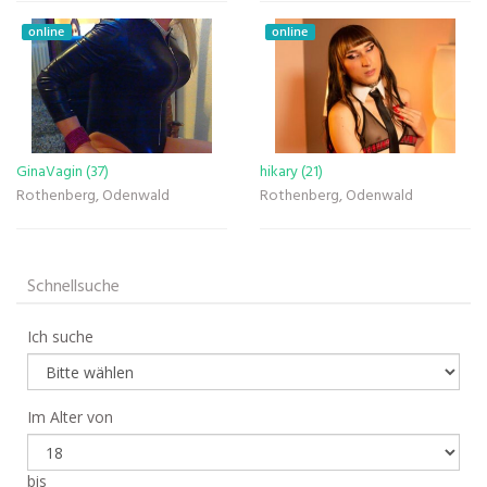
online
online
GinaVagin (37)
hikary (21)
Rothenberg, Odenwald
Rothenberg, Odenwald
Schnellsuche
Ich suche
Im Alter von
bis