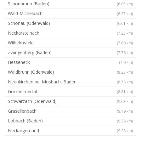
Schönbrunn (Baden)
(6.05 km)
Wald-Michelbach
(6.27 km)
Schönau (Odenwald)
(6.61 km)
Neckarsteinach
(7.23 km)
Wilhelmsfeld
(7.69 km)
Zwingenberg (Baden)
(7.76 km)
Hesseneck
(7.9 km)
Waldbrunn (Odenwald)
(8.23 km)
Neunkirchen bei Mosbach, Baden
(8.78 km)
Gorxheimertal
(8.81 km)
Schwarzach (Odenwald)
(9.03 km)
Grasellenbach
(9.19 km)
Lobbach (Baden)
(9.26 km)
Neckargemünd
(9.28 km)