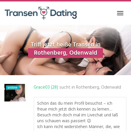
Skip
to
Toggl
main
navig
content
Triff jetzt heiße Transen in
Rothenberg, Odenwald
Grace03 (28)
sucht in
Rothenberg, Odenwald
online
Schön das du mein Profil besuchst – ich
freue mich jetzt dich kennen zu lernen…
Besuch mich doch mal im Livechat und laß
uns schauen was passiert 😉
Ich kann nicht widerstehen Männer, die, wie