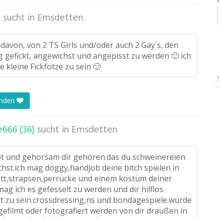
)
sucht in
Emsdetten
davon, von 2 TS Girls und/oder auch 2 Gay´s, den
 gefickt, angewichst und angepisst zu werden 🙂 ich
ne kleine Fickfotze zu sein 🙂
enden
e666 (36)
sucht in
Emsdetten
ot und gehorsam dir gehören.das du schweinereien
chst.ich mag doggy,handjob deine bitch spielen in
ett,strapsen,perrücke und einem kostüm deiner
ag ich es gefesselt zu werden und dir hilflos
rt zu sein.crossdressing,ns und bondagespiele.würde
gefilmt oder fotografiert werden von dir draußen in