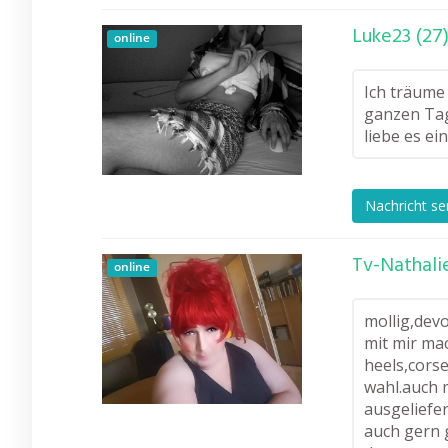
Luke23 (27
online
Ich träume 
ganzen Tag
liebe es ei
Nachricht s
Tv-Nathali
online
mollig,dev
mit mir ma
heels,cors
wahl.auch m
ausgeliefe
auch gern 