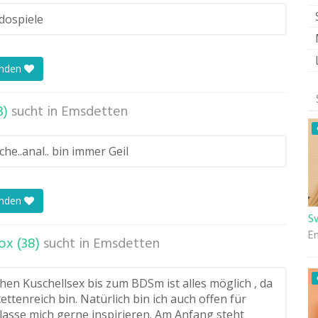
dospiele
enden
3)
sucht in
Emsdetten
e..anal.. bin immer Geil
enden
S
E
x (38)
sucht in
Emsdetten
hen Kuschellsex bis zum BDSm ist alles möglich , da
cettenreich bin. Natürlich bin ich auch offen für
lasse mich gerne inspirieren. Am Anfang steht