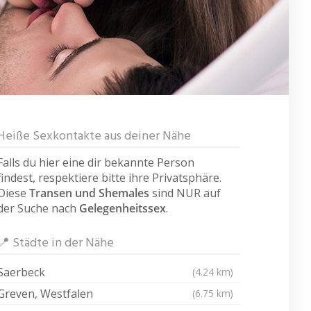
Heiße Sexkontakte aus deiner Nähe
Falls du hier eine dir bekannte Person
findest, respektiere bitte ihre Privatsphäre.
Diese
Transen und Shemales
sind NUR auf
der Suche nach
Gelegenheitssex
.
📍 Städte in der Nähe
Saerbeck
(4.24 km)
Greven, Westfalen
(6.75 km)