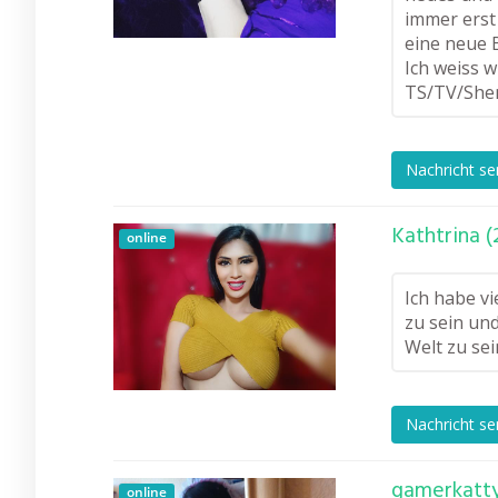
immer erst
eine neue 
Ich weiss w
TS/TV/Shema
Nachricht s
Kathtrina (
online
Ich habe vi
zu sein und
Welt zu sei
Nachricht s
gamerkatty
online