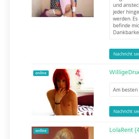
und ansteck
jeder hing
werden. Es
befinde mi
Dankbarkei
Nachricht s
WilligeDru
online
Am besten 
Nachricht s
LolaRent (
online