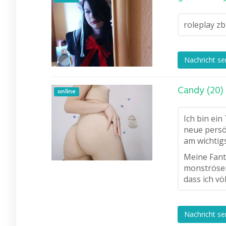
roleplay zb
Nachricht s
Candy (20)
online
Ich bin ei
neue persö
am wichtig
Meine Fanta
monströsen
dass ich vö
Nachricht s