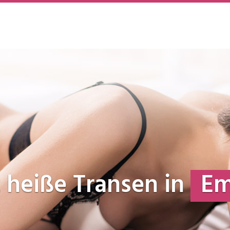
zt heiße Transen in
Em