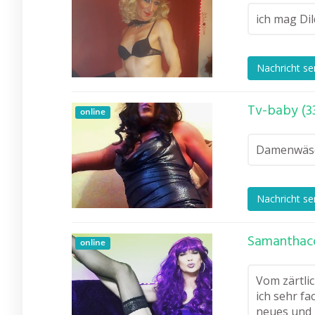
ich mag Dil
Nachricht s
Tv-baby (3
online
Damenwäsch
Nachricht s
Samanthaco
online
Vom zärtlic
ich sehr fa
neues und 