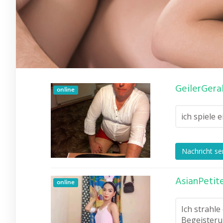
GeilerGeral
online
ich spiele 
Nachricht s
AsianPetit
online
Ich strahle
Begeisterun