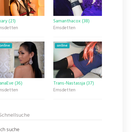
kary (21)
Samanthacox (38)
msdetten
Emsdetten
online
online
anaEve (36)
Trans-Nastassja (37)
msdetten
Emsdetten
Schnellsuche
Ich suche