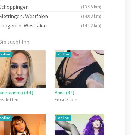
Schöppingen
(13.96 km)
Mettingen, Westfalen
(14.03 km)
Lengerich, Westfalen
(14.12 km)
Sie sucht Ihn
online
online
weetandrea (44)
Anna (43)
msdetten
Emsdetten
online
online