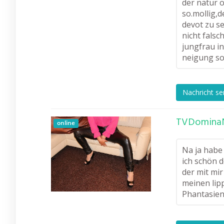
der natur 
so.mollig,d
devot zu s
nicht falsc
jungfrau in
neigung so
Nachricht s
TVDominaN
online
Na ja habe
ich schön 
der mit mi
meinen lip
Phantasien