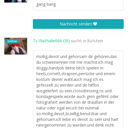
gang bang
Nachricht senden
Tv-Nathalie666 (36)
sucht in
Kufstein
online
mollig,devot und gehorsam dir gehören.das
du schweinereien mit mir machst.ich mag
doggy,handjob deine bitch spielen in
heels,corsett,strapsen,perrücke und einem
kostüm deiner wahl.auch mag ich es
gefesselt zu werden und dir hilflos
ausgeliefert zu sein.crossdressing,ns und
bondagespiele.würde auch gern gefilmt oder
fotografiert werden von dir draußen in der
natur oder egal wo.ich bin nunmal
so.mollig,devot,bi,willig,benutzbar und
gehorsam.ich liebe es devot zu sein und hart
ranngenommen zu werden.und denk nicht