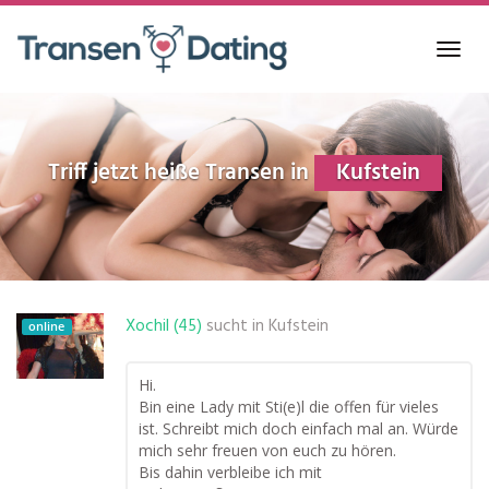
Skip
to
Toggl
main
navig
content
Triff jetzt heiße Transen in
Kufstein
Xochil (45)
sucht in
Kufstein
online
Hi.
Bin eine Lady mit Sti(e)l die offen für vieles
ist. Schreibt mich doch einfach mal an. Würde
mich sehr freuen von euch zu hören.
Bis dahin verbleibe ich mit