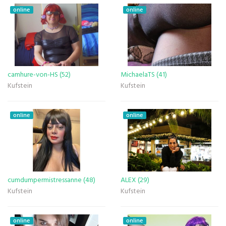
online
online
camhure-von-HS (52)
MichaelaTS (41)
Kufstein
Kufstein
online
online
cumdumpermistressanne (48)
ALEX (29)
Kufstein
Kufstein
online
online